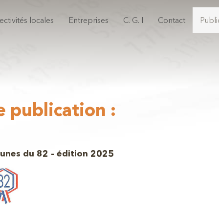
ectivités locales
Entreprises
C. G. I
Contact
Publi
 publication :
unes du 82 - édition 2025